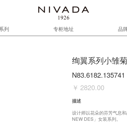
系列
专柜地址
品
绚翼系列小雏菊
N83.6182.135741
￥
2820.00
描述
设计师以花朵的芬芳气息和晶
NEW DES」女装系列。